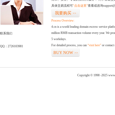
具体交易流程可
“点击这里”
查看或咨询support@
我要购买
>>
Process Overview:
4.cn is a world leading domain escrow service plat
million RMB transaction volume every year. We promi
联系我们
5 workdays.
For detailed process, you can
“visit here”
or contact
QQ：2726103981
BUY NOW
>>
Copyright © 1998 -2025 www.t